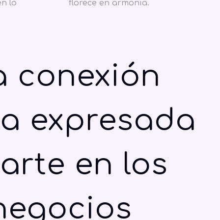
n lo
florece en armonia.
a conexión
na expresada
arte en los
negocios