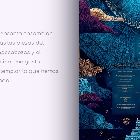
encanta ensamblar
as las piezas del
pecabezas y al
minar me gusta
templar lo que hemos
ado.