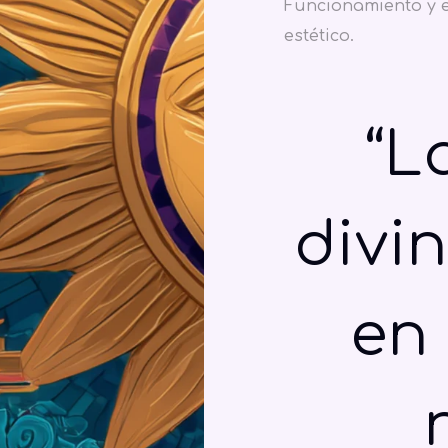
Funcionamiento y e
estético.
“L
divi
en 