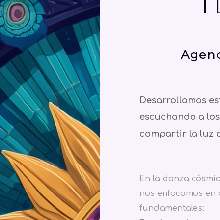
T
Agenc
Desarrollamos est
escuchando a los 
compartir la luz 
En la danza cósmica
nos enfocamos en 
fundamentales: