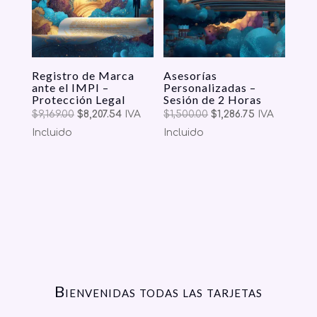
Registro de Marca
Asesorías
ante el IMPI –
Personalizadas –
Protección Legal
Sesión de 2 Horas
Original
Current
Original
Current
$
9,169.00
$
8,207.54
IVA
$
1,500.00
$
1,286.75
IVA
price
price
price
price
Incluido
Incluido
was:
is:
was:
is:
$9,169.00.
$8,207.54.
$1,500.00.
$1,286.75.
Bienvenidas todas las tarjetas