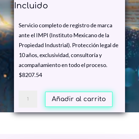
price
price
Incluido
was:
is:
$9,169.00.
$8,207.54.
Servicio completo de registro de marca
ante el IMPI (Instituto Mexicano de la
Propiedad Industrial). Protección legal de
10 años, exclusividad, consultoría y
acompañamiento en todo el proceso.
$8207.54
Registro
Añadir al carrito
de
Marca
ante
el