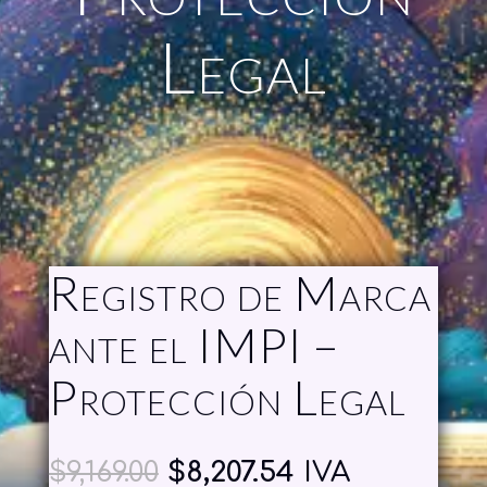
Legal
Registro de Marca
ante el IMPI –
Protección Legal
Original
Current
$
9,169.00
$
8,207.54
IVA