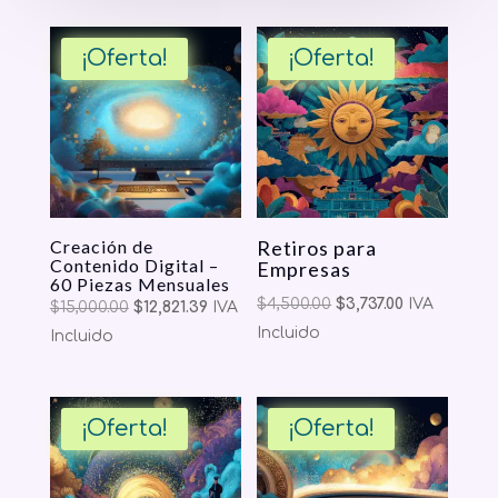
¡Oferta!
¡Oferta!
Creación de
Retiros para
Contenido Digital –
Empresas
60 Piezas Mensuales
Original
Current
$
4,500.00
$
3,737.00
IVA
Original
Current
$
15,000.00
$
12,821.39
IVA
price
price
Incluido
price
price
Incluido
was:
is:
was:
is:
$4,500.00.
$3,737.00.
$15,000.00.
$12,821.39.
¡Oferta!
¡Oferta!