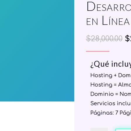
Desarro
en Línea
O
$
28,000.00
$
p
w
¿Qué incluy
$
Hosting + Dom
Hosting = Alm
Dominio = Nomb
Servicios inclu
Páginas: 7 Pág