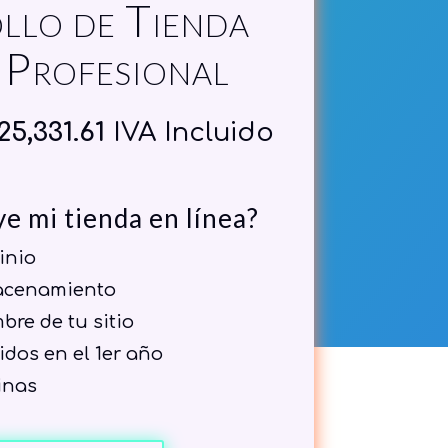
llo de Tienda
 Profesional
riginal
Current
25,331.61
IVA Incluido
rice
price
as:
is:
e mi tienda en línea?
28,000.00.
$25,331.61.
inio
acenamiento
re de tu sitio
idos en el 1er año
inas