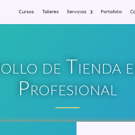
Cursos
Talleres
Servicios
Portafolio
Co
ollo de Tienda e
Profesional