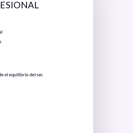
FESIONAL
al
s
 el equilibrio del ser.