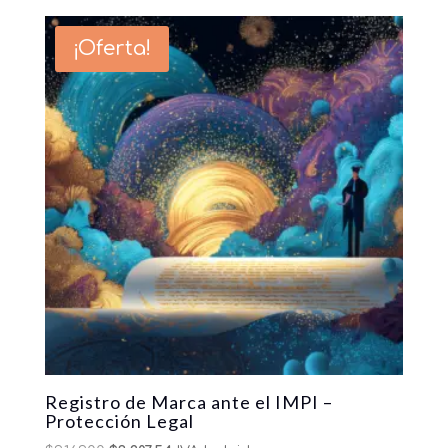
was:
is:
$17,500.00.
$16,666.27.
¡Oferta!
Registro de Marca ante el IMPI –
Protección Legal