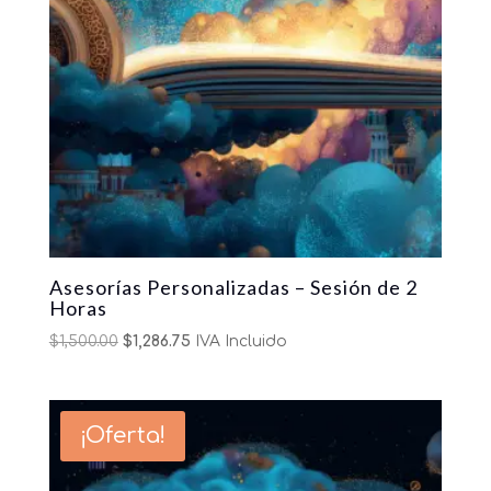
Asesorías Personalizadas – Sesión de 2
Horas
Original
Current
$
1,500.00
$
1,286.75
IVA Incluido
price
price
was:
is:
$1,500.00.
$1,286.75.
¡Oferta!