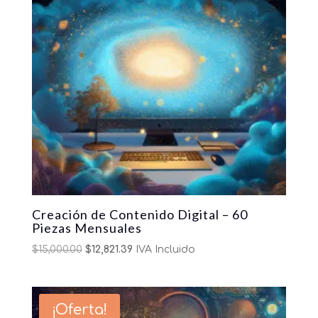
Creación de Contenido Digital – 60
Piezas Mensuales
Original
Current
$
15,000.00
$
12,821.39
IVA Incluido
price
price
was:
is:
$15,000.00.
$12,821.39.
¡Oferta!