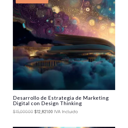
Desarrollo de Estrategia de Marketing
Digital con Design Thinking
Original
Current
$
15,000.00
$
12,821.00
IVA Incluido
price
price
was:
is: