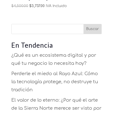
Original
Current
$
4,500.00
$
3,737.00
IVA Incluido
price
price
was:
is:
$4,500.00.
$3,737.00.
Buscar
En Tendencia
¿Qué es un ecosistema digital y por
qué tu negocio lo necesita hoy?
Perderle el miedo al Rayo Azul: Cómo
la tecnología protege, no destruye tu
tradición
El valor de lo eterno: ¿Por qué el arte
de la Sierra Norte merece ser visto por