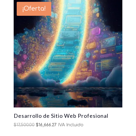
$15,000.00.
$12,821.00.
¡Oferta!
Desarrollo de Sitio Web Profesional
Original
Current
$
17,500.00
$
16,666.27
IVA Incluido
price
price